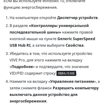
Если вы используете
Windows
10, отключите
функцию энергосбережения.
На компьютере откройте
Диспетчер устройств
.
В разделе
«Контроллеры универсальной
последовательной шины»
нажмите правой
кнопкой мыши на пункте
Generic SuperSpeed
USB Hub RI
, а затем выберите
Свойства
.
Убедитесь в том, что используете устройство
VIVE Pro
, для этого нажмите на вкладку
«
Подробнее
» и подтвердите, что значение
VID/PID содержит строку
.
0BB4/030E
Нажмите на вкладку «
Управление питанием
», а
затем снимите флажок
Разрешить компьютеру
выключать данное устройство для
энергосбережения
.