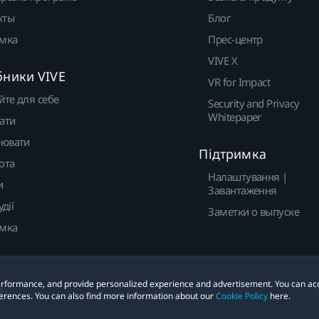
кты
Блог
имка
Прес-центр
VIVE X
бники VIVE
VR for Impact
йте для себе
Security and Privacy
Whitepaper
ати
ювати
Підтримка
ота
Налаштування |
и
Завантаження
удії
Заметки о выпуске
имка
 performance, and provide personalized experience and advertisement. You can ac
ies
erences. You can also find more information about our
Cookie Policy
here.