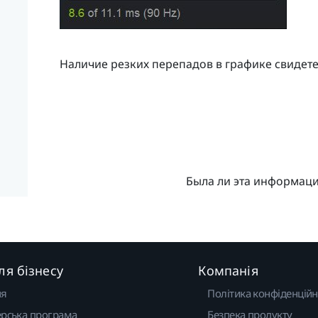
Наличие резких перепадов в графике свидете
Была ли эта информац
ля бізнесу
Компанія
ня
Політика конфіденційн
рська програма
Безпека продукту