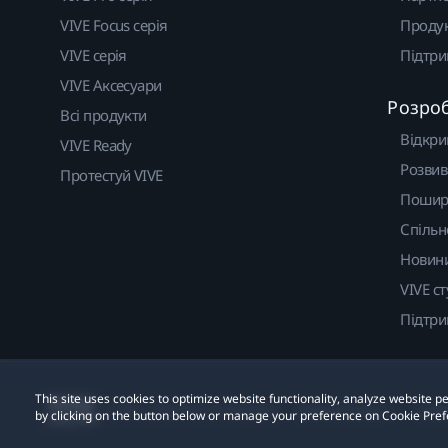
VIVE Focus серія
Проду
VIVE серія
Підтр
VIVE Аксесуари
Розро
Всі продукти
Відкри
VIVE Ready
Розвив
Протестуй VIVE
Пошир
Спільн
Новин
VIVE ст
Підтр
This site uses cookies to optimize website functionality, analyze website
© 2011-2026 HTC Corporation
Правові умови
Cook
by clicking on the button below or manage your preference on Cookie Pref