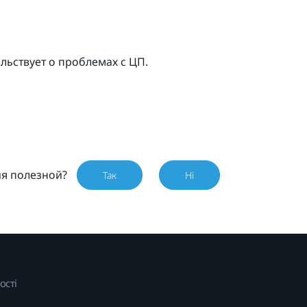
льствует о проблемах с ЦП.
ия полезной?
Так
Ні
ості