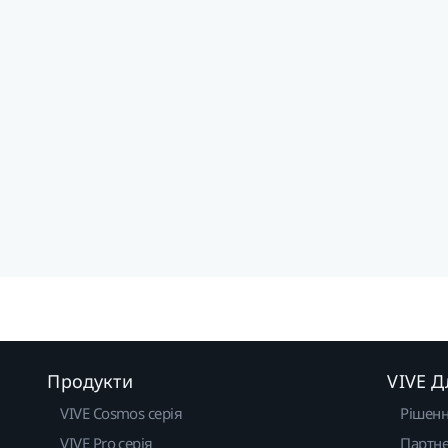
Продукти
VIVE Д
VIVE Cosmos серія
Рішен
VIVE Pro серія
Партне