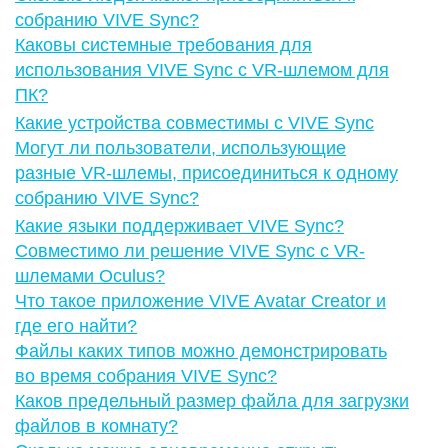
собранию VIVE Sync?
Каковы системные требования для
использования VIVE Sync с VR-шлемом для
ПК?
Какие устройства совместимы с VIVE Sync
Могут ли пользователи, использующие
разные VR-шлемы, присоединиться к одному
собранию VIVE Sync?
Какие языки поддерживает VIVE Sync?
Совместимо ли решение VIVE Sync с VR-
шлемами Oculus?
Что такое приложение VIVE Avatar Creator и
где его найти?
Файлы каких типов можно демонстрировать
во время собрания VIVE Sync?
Каков предельный размер файла для загрузки
файлов в комнату?