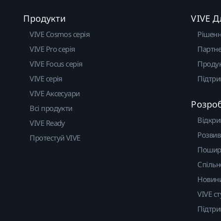
Продукти
VIVE Д
VIVE Cosmos серія
Рішен
VIVE Pro серія
Партне
VIVE Focus серія
Проду
VIVE серія
Підтр
VIVE Аксесуари
Розро
Всі продукти
Відкри
VIVE Ready
Розвив
Протестуй VIVE
Пошир
Спільн
Новин
VIVE ст
Підтр