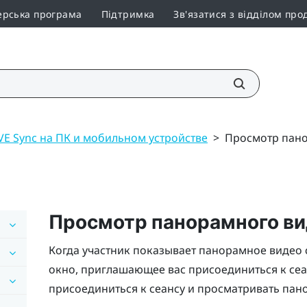
ерська програма
Підтримка
Зв'язатися з відділом про
VE Sync на ПК и мобильном устройстве
>
Просмотр пано
Просмотр панорамного ви
Когда участник показывает панорамное видео 
окно, приглашающее вас присоединиться к се
присоединиться к сеансу и просматривать пан