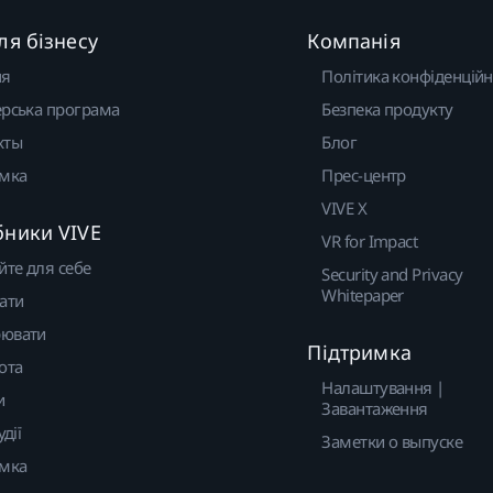
ля бізнесу
Компанія
ня
Політика конфіденційн
рська програма
Безпека продукту
кты
Блог
имка
Прес-центр
VIVE X
бники VIVE
VR for Impact
йте для себе
Security and Privacy
Whitepaper
ати
ювати
Підтримка
ота
Налаштування |
и
Завантаження
удії
Заметки о выпуске
имка