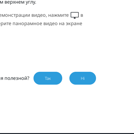
м верхнем углу.
демонстрации видео, нажмите
в
ерите панорамное видео на экране
ия полезной?
Так
Ні