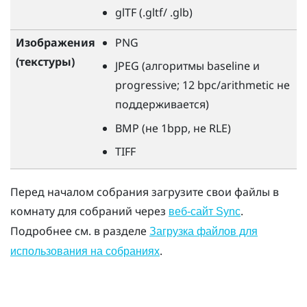
glTF (.gltf/ .glb)
Изображения
PNG
(текстуры)
JPEG (алгоритмы baseline и
progressive; 12 bpc/arithmetic не
поддерживается)
BMP (не 1bpp, не RLE)
TIFF
Перед началом собрания загрузите свои файлы в
комнату для собраний через
.
веб-сайт Sync
Подробнее см. в разделе
Загрузка файлов для
.
использования на собраниях