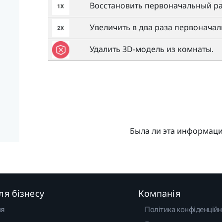
Восстановить первоначальный р
Увеличить в два раза первонача
Удалить 3D-модель из комнаты.
Была ли эта информац
ля бізнесу
Компанія
ня
Політика конфіденційн