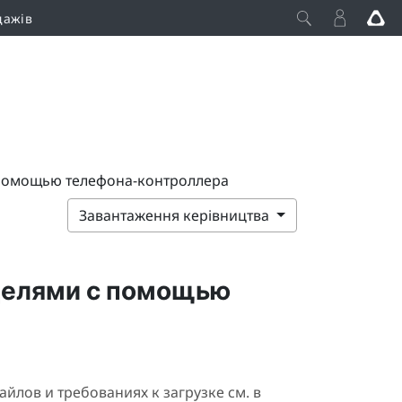
дажів
 помощью телефона-контроллера
Завантаження керівництва
делями с помощью
лов и требованиях к загрузке см. в