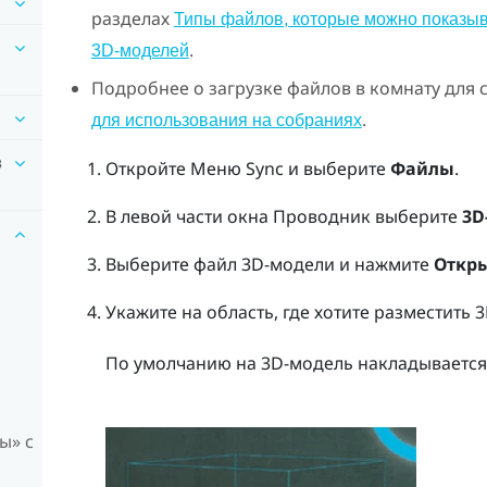
разделах
Типы файлов, которые можно показыв
.
3D-моделей
Подробнее о загрузке файлов в комнату для 
.
для использования на собраниях
в
Откройте
Меню Sync
и выберите
Файлы
.
В левой части окна
Проводник
выберите
3D
Выберите файл 3D-модели и нажмите
Откр
Укажите на область, где хотите разместить
По умолчанию на 3D-модель накладывается
ы» с