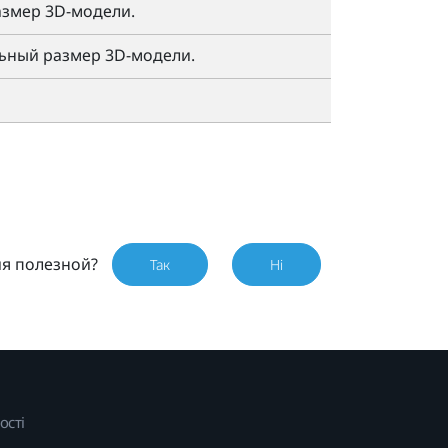
азмер 3D-модели.
льный размер 3D-модели.
ия полезной?
Так
Ні
ості