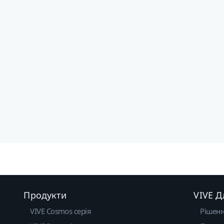
Продукти
VIVE Д
VIVE Cosmos серія
Рішен