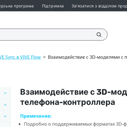
ерська програма
Підтримка
Зв'язатися з відділом про
E Sync в VIVE Flow
>
Взаимодействие с 3D-моделями с
Взаимодействие с 3D-мо
телефона-контроллера
Примечание:
Подробно о поддерживаемых форматах 3D-фай