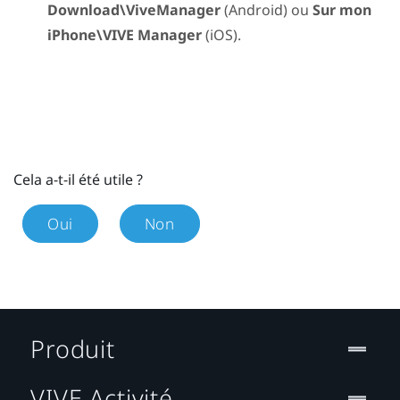
Download\ViveManager
(
Android
) ou
Sur mon
iPhone\VIVE Manager
(
iOS
).
Cela a-t-il été utile ?
Oui
Non
Produit
VIVE Activité