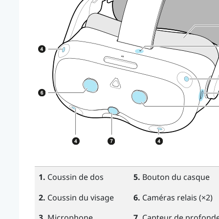
1.
Coussin de dos
5.
Bouton du casque
2.
Coussin du visage
6.
Caméras relais (×2)
3.
Microphone
7.
Capteur de profond