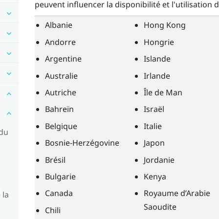
peuvent influencer la disponibilité et l'utilisation 
Albanie
Hong Kong
Andorre
Hongrie
Argentine
Islande
Australie
Irlande
Autriche
Île de Man
Bahreïn
Israël
Belgique
Italie
 du
Bosnie-Herzégovine
Japon
Brésil
Jordanie
Bulgarie
Kenya
Canada
Royaume d’Arabie
 la
Saoudite
Chili