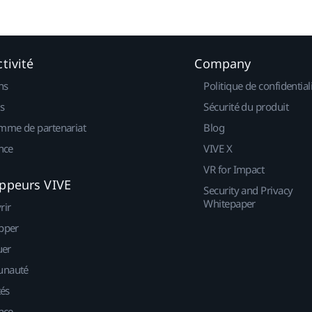
tivité
Company
ns
Politique de confidential
s
Sécurité du produit
mme de partenariat
Blog
nce
VIVE X
VR for Impact
ppeurs VIVE
Security and Privacy
Whitepaper
rir
pper
uer
nauté
tés
nce