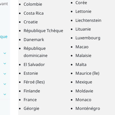
Corée
vant
Colombie
Lettonie
Costa Rica
Liechtenstein
Croatie
Lituanie
République Tchèque
sque
Luxembourg
Danemark
Macao
République
dominicaine
Malaisie
El Salvador
Malta
Estonie
Maurice (île)
Féroé (îles)
Mexique
Finlande
Moldavie
France
Monaco
Géorgie
Monténégro