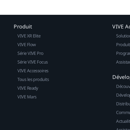
Produit
VIVE Ac
VIVE XR Elite
Solutio
VIVE Flow
Produit
Série VIVE Pro
Progra
Série VIVE Focus
Assista
VIVE Accessoires
Dévelo
Tous les produits
Découv
VIVE Ready
Dévelo
VIVE Mars
Distrib
Commu
Actuali
Assista