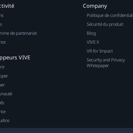
tivité
Company
ns
Politique de confidential
s
Sécurité du produit
mme de partenariat
Blog
nce
VIVE X
VR for Impact
ppeurs VIVE
Security and Privacy
Whitepaper
rir
pper
uer
nauté
tés
nce
udios