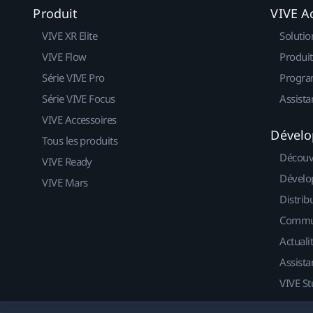
Produit
VIVE Ac
VIVE XR Elite
Solutio
VIVE Flow
Produit
Série VIVE Pro
Progra
Série VIVE Focus
Assista
VIVE Accessoires
Dévelo
Tous les produits
Découv
VIVE Ready
Dévelo
VIVE Mars
Distrib
Commu
Actuali
Assista
VIVE St