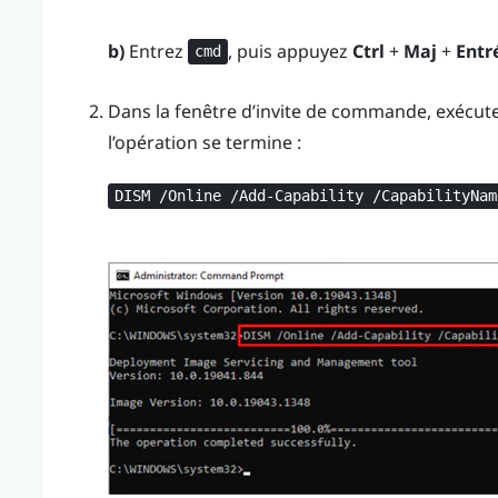
b)
Entrez
, puis appuyez
Ctrl
+
Maj
+
Entr
cmd
Dans la fenêtre d’invite de commande, exécut
l’opération se termine :
DISM /Online /Add-Capability /CapabilityNam