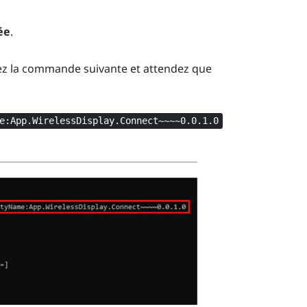
ée
.
ez la commande suivante et attendez que
e:App.WirelessDisplay.Connect~~~~0.0.1.0