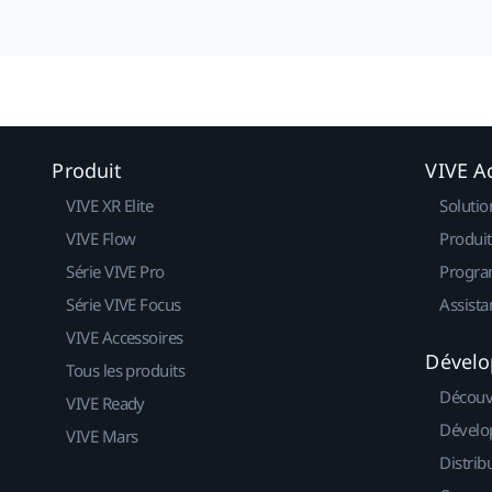
Produit
VIVE Ac
VIVE XR Elite
Solutio
VIVE Flow
Produit
Série VIVE Pro
Progra
Série VIVE Focus
Assista
VIVE Accessoires
Dévelo
Tous les produits
Découv
VIVE Ready
Dévelo
VIVE Mars
Distrib