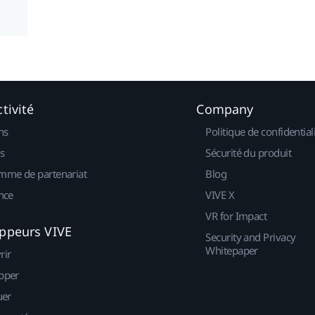
tivité
Company
ns
Politique de confidential
s
Sécurité du produit
mme de partenariat
Blog
nce
VIVE X
VR for Impact
ppeurs VIVE
Security and Privacy
Whitepaper
rir
pper
uer