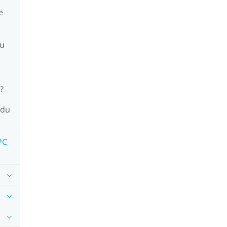
e
du
?
 du
PC