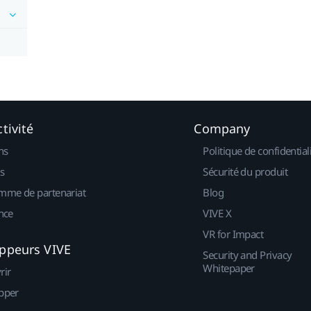
tivité
Company
ns
Politique de confidential
s
Sécurité du produit
mme de partenariat
Blog
nce
VIVE X
VR for Impact
ppeurs VIVE
Security and Privacy
Whitepaper
rir
pper