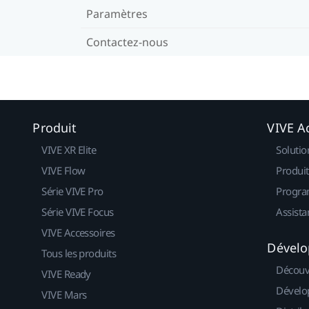
Paramètres
Contactez-nous
Produit
VIVE Ac
VIVE XR Elite
Solutio
VIVE Flow
Produit
Série VIVE Pro
Progra
Série VIVE Focus
Assista
VIVE Accessoires
Dévelo
Tous les produits
Découv
VIVE Ready
Dévelo
VIVE Mars