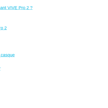
isant VIVE Pro 2 ?
ro 2
u casque
?