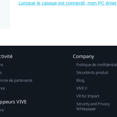
Lorsque le casque est connecté, mon PC émet 
tivité
Company
ns
Politique de confidential
s
Sécurité du produit
mme de partenariat
Blog
nce
VIVE X
VR for Impact
ppeurs VIVE
Security and Privacy
Whitepaper
rir