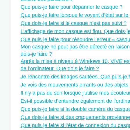
Que puis-je faire pour dépanner le casque ?
Que puis-je faire lorsque le voyant d’état sur l
Que dois-je faire si le casque n’est pas suivi ?
L’affichage de mon casque est flou. Que dois-je
Que puis-je faire pour résoudre l’erreur « casq
Mon casque ne peut pas être détecté en raiso
dois-je faire ?
Après la mise à niveau à Windows 10, VIVE est
de l’ordinateur. Que dois-je faire ?
Je rencontre des images sautées. Que puis-je f
Je vois des mouvements errants ou des objets f
Il n'y a pas de son lorsque j'utilise mes écout
Est-il possible d’entendre également de l’ordin
Que puis-je faire si la double caméra du casqu
Que dois-je faire si des craquements provienn
Que puis-je faire si l’état de connexion du casq