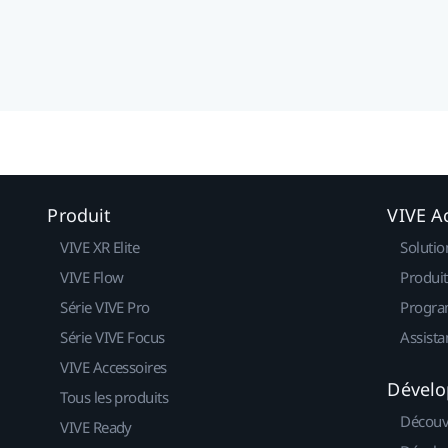
Produit
VIVE Ac
VIVE XR Elite
Solutio
VIVE Flow
Produit
Série VIVE Pro
Progra
Série VIVE Focus
Assista
VIVE Accessoires
Dévelo
Tous les produits
Découv
VIVE Ready