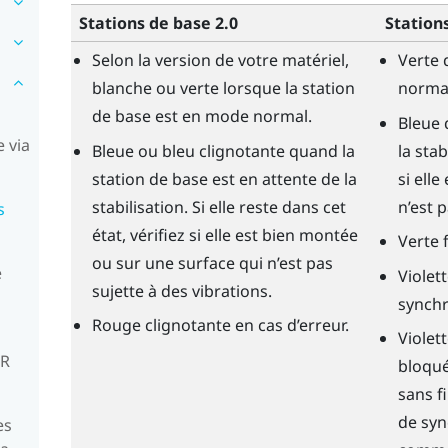
Stations de base 2.0
Station
Selon la version de votre matériel,
Verte 
blanche ou verte lorsque la station
norma
de base est en mode normal.
Bleue 
 via
Bleue ou bleu clignotante quand la
la stab
station de base est en attente de la
si ell
stabilisation. Si elle reste dans cet
n’est p
s
état, vérifiez si elle est bien montée
Verte 
ou sur une surface qui n’est pas
e
Violet
sujette à des vibrations.
synchr
Rouge clignotante en cas d’erreur.
Violet
VR
bloqué
sans fi
de syn
es