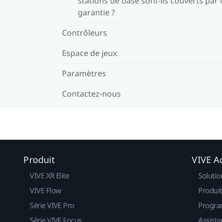
stations de base sont-ils couverts par 
garantie ?
Contrôleurs
Espace de jeux
Paramètres
Contactez-nous
Produit
VIVE Ac
VIVE XR Elite
Solutio
VIVE Flow
Produit
Série VIVE Pro
Progra
Série VIVE Focus
Assista