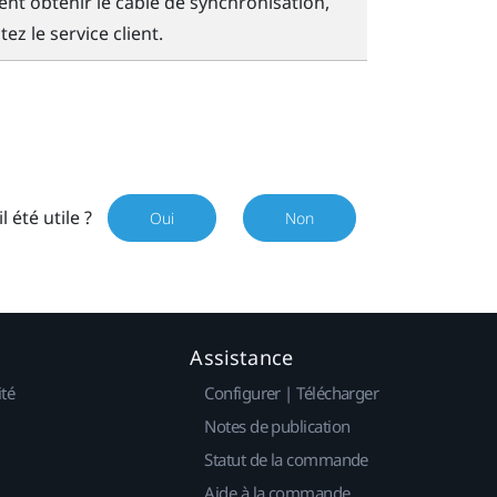
t obtenir le câble de synchronisation,
ez le service client.
il été utile ?
Oui
Non
Assistance
ité
Configurer | Télécharger
Notes de publication
Statut de la commande
Aide à la commande