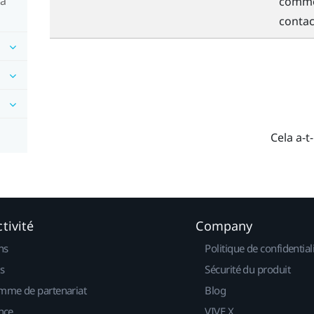
la
commen
contact
Cela a-t-
tivité
Company
ns
Politique de confidential
s
Sécurité du produit
mme de partenariat
Blog
nce
VIVE X