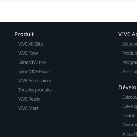
Produit
VIVE Ac
VIVE XR Elite
Solutio
VIVE Flow
Produit
Série VIVE Pro
Progra
Série VIVE Focus
Assista
VIVE Accessoires
Dévelo
Tous les produits
Découv
VIVE Ready
Dévelo
VIVE Mars
Distrib
Commu
Actuali