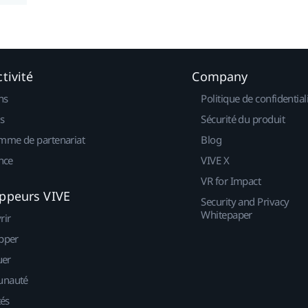
tivité
Company
ns
Politique de confidential
s
Sécurité du produit
mme de partenariat
Blog
nce
VIVE X
VR for Impact
ppeurs VIVE
Security and Privacy
Whitepaper
rir
pper
uer
nauté
tés