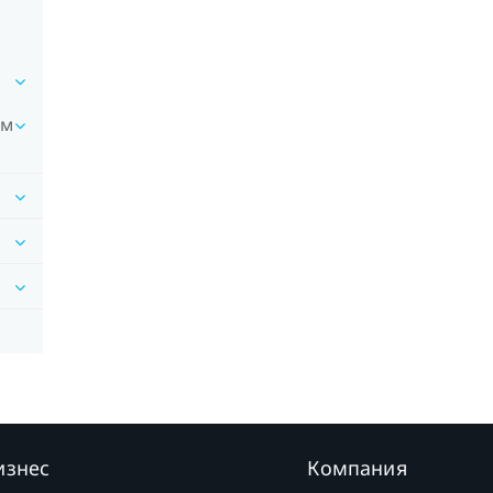
ям
изнес
Компания