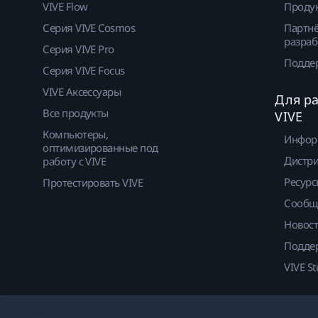
VIVE Flow
Проду
Серия VIVE Cosmos
Партнё
разраб
Серия VIVE Pro
Подде
Серия VIVE Focus
VIVE Аксессуары
Для р
Все продукты
VIVE
Компьютеры,
Инфор
оптимизированные под
Дистр
работу с VIVE
Ресурс
Протестировать VIVE
Сообщ
Новос
Подде
VIVE St