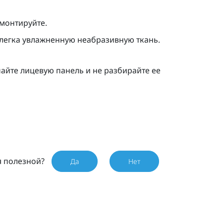
емонтируйте.
слегка увлажненную неабразивную ткань.
айте лицевую панель и не разбирайте ее
я полезной?
Да
Нет