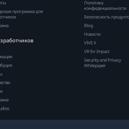
кты
Политика
конфиденциальности
рская программа для
отчиков
Безопасность продукт
ржка
Blog
Новости
азработчиков
VIVE X
VR for Impact
мация
Security and Privacy
ибуция
Whitepaper
ы
ество
ти
ржка
udios