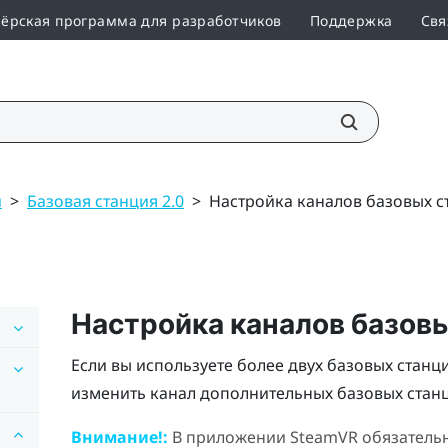
ёрская программа для разработчиков
Поддержка
Свя
и
>
Базовая станция 2.0
>
Настройка каналов базовых с
Настройка каналов базов
Если вы используете более двух базовых станц
изменить канал дополнительных базовых стан
Внимание!:
В приложении
SteamVR
обязатель