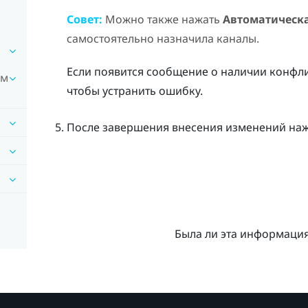
Совет:
Можно также нажать
Автоматическ
самостоятельно назначила каналы.
Если появится сообщение о наличии конфл
ям
чтобы устранить ошибку.
После завершения внесения изменений на
Была ли эта информаци