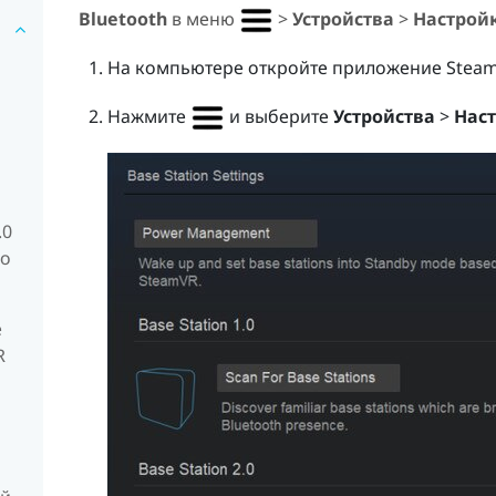
Bluetooth
в меню
>
Устройства
>
Настройк
На компьютере откройте приложение
Stea
Нажмите
и выберите
Устройства
>
Наст
.0
го
е
R