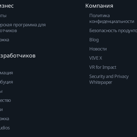
изнес
Компания
кты
Политика
конфиденциальности
рская программа для
отчиков
Безопасность продукт
ржка
Blog
Новости
азработчиков
VIVE X
VR for Impact
мация
Security and Privacy
ибуция
Whitepaper
ы
ество
ти
ржка
udios