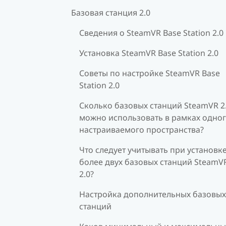
Базовая станция 2.0
Сведения о SteamVR Base Station 2.0
Установка SteamVR Base Station 2.0
Советы по настройке SteamVR Base
Station 2.0
Сколько базовых станций SteamVR 2
можно использовать в рамках одно
настраиваемого пространства?
Что следует учитывать при установк
более двух базовых станций SteamV
2.0?
Настройка дополнительных базовых
станций