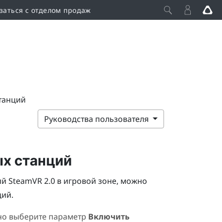
заться с отделом продаж
танций
Руководства пользователя
ых станций
ий
SteamVR
2.0 в игровой зоне, можно
ций.
но выберите параметр
Включить