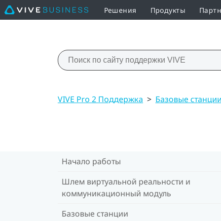
Решения
Продукты
Партн
VIVE Pro 2 Поддержка
>
Базовые станци
Начало работы
Шлем виртуальной реальности и
коммуникационный модуль
Базовые станции