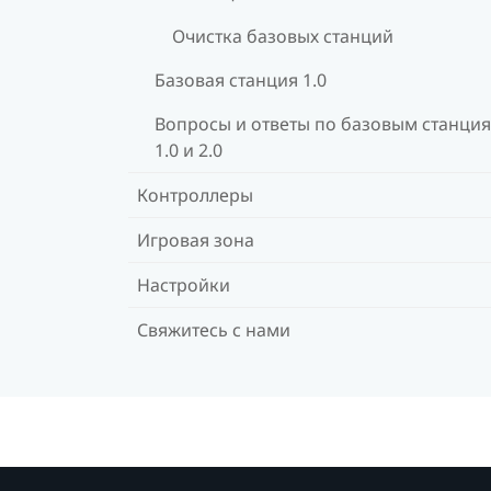
Очистка базовых станций
Базовая станция 1.0
Вопросы и ответы по базовым станци
1.0 и 2.0
Контроллеры
Игровая зона
Настройки
Свяжитесь с нами