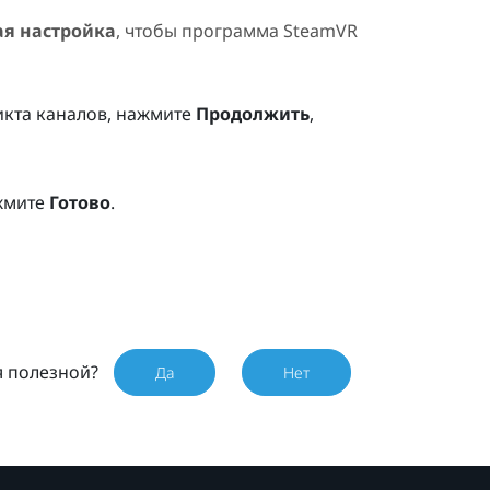
ая настройка
, чтобы программа
SteamVR
икта каналов, нажмите
Продолжить
,
жмите
Готово
.
я полезной?
Да
Нет