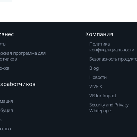
изнес
Компания
кты
Политика
конфиденциальности
рская программа для
отчиков
Безопасность продукт
ржка
Blog
Новости
азработчиков
VIVE X
VR for Impact
мация
Security and Privacy
ибуция
Whitepaper
ы
ество