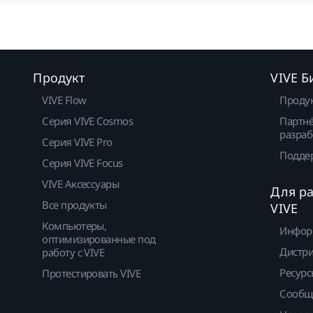
Продукт
VIVE Б
VIVE Flow
Проду
Серия VIVE Cosmos
Партнё
разраб
Серия VIVE Pro
Подде
Серия VIVE Focus
VIVE Аксессуары
Для р
Все продукты
VIVE
Компьютеры,
Инфор
оптимизированные под
Дистр
работу с VIVE
Ресурс
Протестировать VIVE
Сообщ