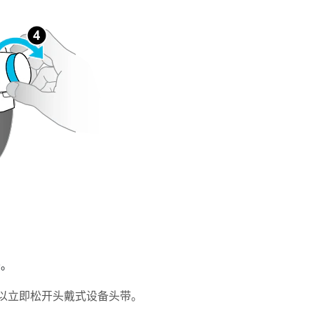
条。
以立即松开头戴式设备头带。