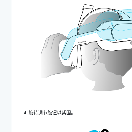
旋转
调节旋钮
以紧固。