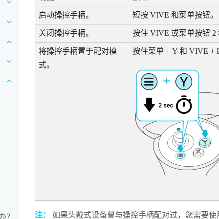
启动操控手柄。
短按
VIVE
和
菜单
按钮。
关闭操控手柄。
按住
VIVE
或
菜单
按钮 2
将操控手柄置于配对模
按住
菜单
+
Y
和
VIVE
+
式。
注：
如果头戴式设备曾与操控手柄配对过，您需要使
办？