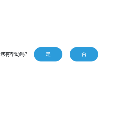
是
否
对您有帮助吗？