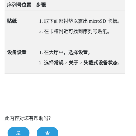
序列号位置
步骤
贴纸
取下面部衬垫以露出
microSD
卡槽。
在卡槽附近可找到序列号贴纸。
设备设置
在大厅中，选择
设置
。
选择
常规
>
关于
>
头戴式设备状态
。
此内容对您有帮助吗？
是
否