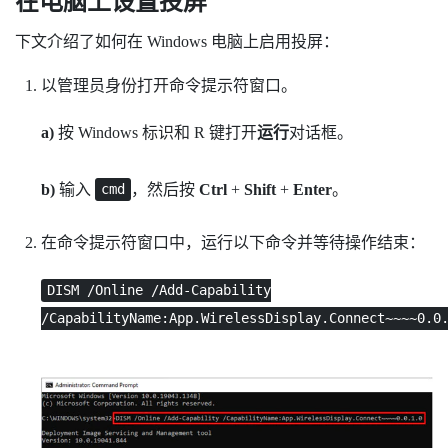
在电脑上设置投屏
下文介绍了如何在
Windows
电脑上启用投屏：
以管理员身份打开命令提示符窗口。
a)
按
Windows 标识
和
R
键打开
运行
对话框。
b)
输入
，然后按
Ctrl
+
Shift
+
Enter
。
cmd
在命令提示符窗口中，运行以下命令并等待操作结束：
DISM /Online /Add-Capability
/CapabilityName:App.WirelessDisplay.Connect~~~~0.0