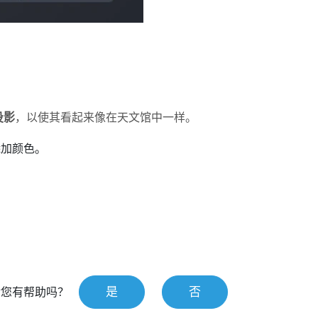
投影
，以使其看起来像在天文馆中一样。
添加颜色。
是
否
对您有帮助吗？