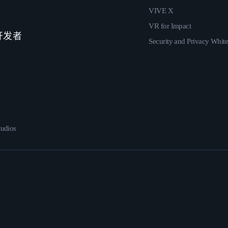
VIVE X
VR for Impact
 开发者
Security and Privacy Whit
udios