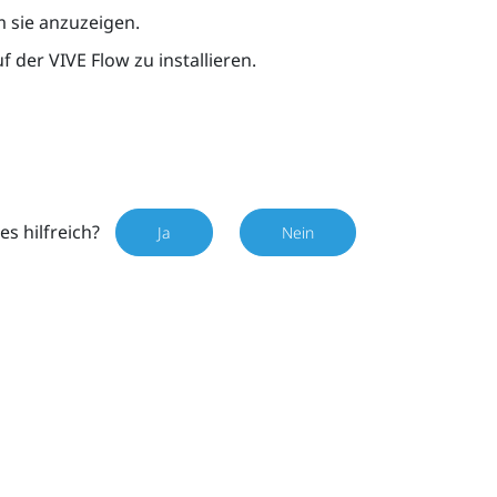
m sie anzuzeigen.
uf der
VIVE Flow
zu installieren.
es hilfreich?
Ja
Nein