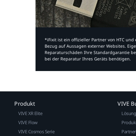
*iFixit ist ein offizieller Partner von HTC u
Bezug auf Aussagen externer Websites. Eige
Reparaturschäden Ihre Standardgarantie be
bei der Reparatur Ihres Geräts benötigen.​
Produkt
VIVE B
VIVE XR Elite
Lösun
VIVE Flow
Produk
VIVE Cosmos Serie
Partne