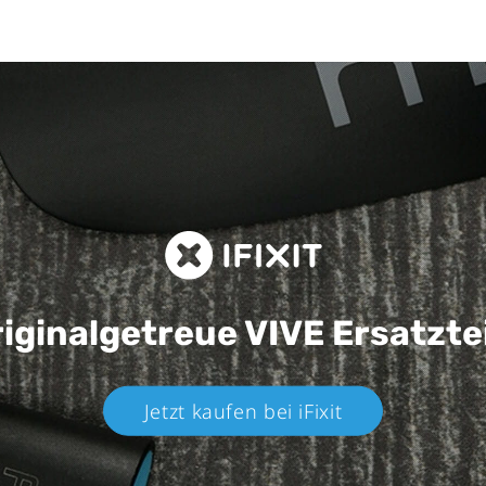
iginalgetreue VIVE
Ersatzte
Jetzt kaufen bei iFixit​