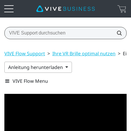
VIVE Flow Support
>
Ihre VR Brille optimal nutzen
>
Ein
Anleitung herunterladen
VIVE Flow Menu