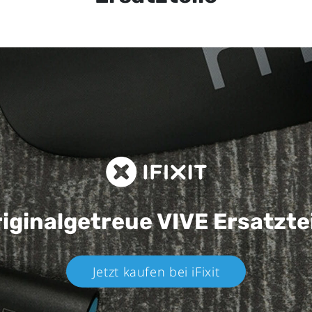
iginalgetreue VIVE
Ersatzte
Jetzt kaufen bei iFixit​