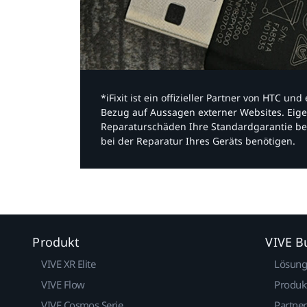
*iFixit ist ein offizieller Partner von HTC u
Bezug auf Aussagen externer Websites. Eige
Reparaturschäden Ihre Standardgarantie be
bei der Reparatur Ihres Geräts benötigen.​
Produkt
VIVE B
VIVE XR Elite
Lösun
VIVE Flow
Produk
VIVE Cosmos Serie
Partne