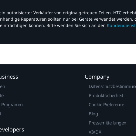
nd ein autorisierter Verkäufer von originalgetreuen Teilen. HTC erhe
nhändige Reparaturen sollten nur bei Geräte verwendet werden, d
einträchtigen können. Bitte wenden Sie sich an den
Kundendienst
usiness
Company
gen
Datenschutzbestimmun
te
Produktsicherheit
r-Programm
Cookie Preference
t
Blog
Pressemitteilungen
evelopers
VIVE X