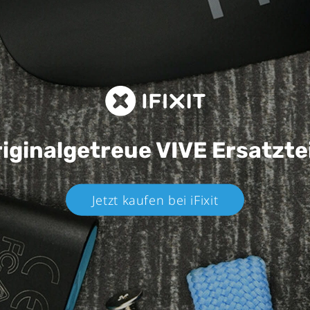
iginalgetreue VIVE
Ersatzte
Jetzt kaufen bei iFixit​