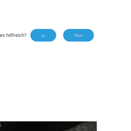
es hilfreich?
Ja
Nein