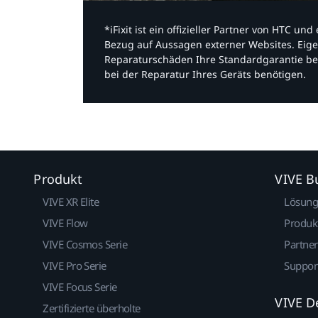
*iFixit ist ein offizieller Partner von HTC u
Bezug auf Aussagen externer Websites. Eige
Reparaturschäden Ihre Standardgarantie be
bei der Reparatur Ihres Geräts benötigen.​
Produkt
VIVE B
VIVE XR Elite
Lösun
VIVE Flow
Produk
VIVE Cosmos Serie
Partne
VIVE Pro Serie
Suppor
VIVE Focus Serie
VIVE D
Zertifizierte überholte