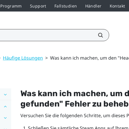
r-Programm
Support
Fallstudien
Händler
Kontakt
>
Häufige Lösungen
>
Was kann ich machen, um den "Head
Was kann ich machen, um d
gefunden"‍ Fehler zu behe
Versuchen Sie die folgenden Schritte, um dieses
Schließen Sie sämtliche
Steam
Apps auf Ihrem 