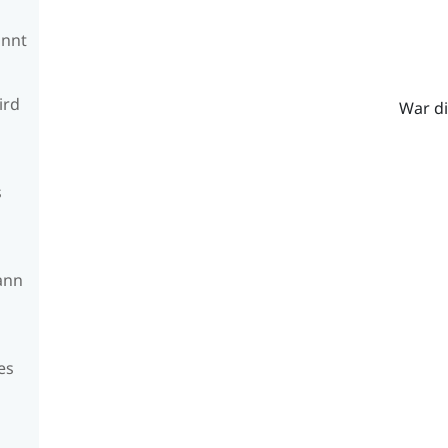
annt
ird
War di
s
s
ann
es