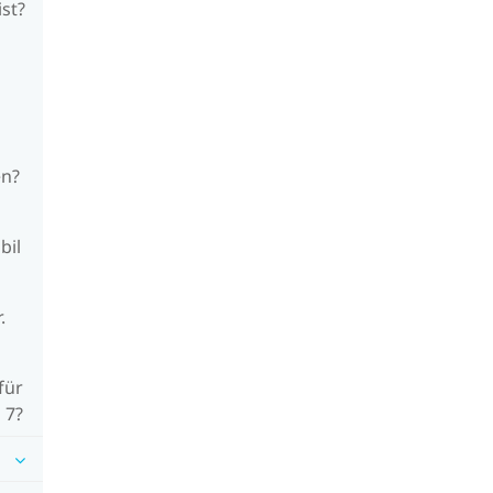
ist?
en?
bil
.
für
 7?