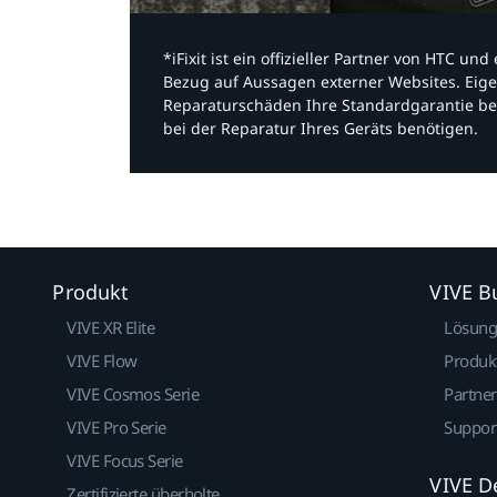
*iFixit ist ein offizieller Partner von HTC u
Bezug auf Aussagen externer Websites. Eige
Reparaturschäden Ihre Standardgarantie be
bei der Reparatur Ihres Geräts benötigen.​
Produkt
VIVE B
VIVE XR Elite
Lösun
VIVE Flow
Produk
VIVE Cosmos Serie
Partne
VIVE Pro Serie
Suppor
VIVE Focus Serie
VIVE D
Zertifizierte überholte