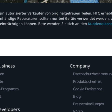
nd ein autorisierter Verkäufer von originalgetreuen Teilen. HTC erhe
nhändige Reparaturen sollten nur bei Geräte verwendet werden, d
einträchtigen können. Bitte wenden Sie sich an den
Kundendienst
usiness
Company
gen
Datenschutzbestimmun
te
Produktsicherheit
r-Programm
Cookie Preference
t
Blog
Pressemitteilungen
evelopers
VIVE X