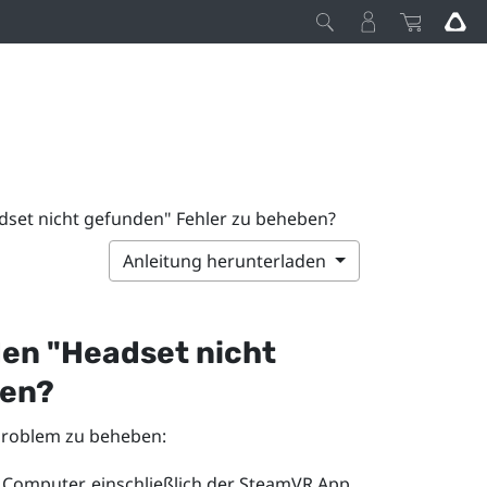
set nicht gefunden" Fehler zu beheben?
Anleitung herunterladen
en "‍Headset nicht
ben?
 Problem zu beheben:
Computer, einschließlich der
SteamVR
App.