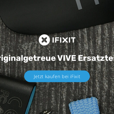
iginalgetreue VIVE
Ersatzte
Jetzt kaufen bei iFixit​