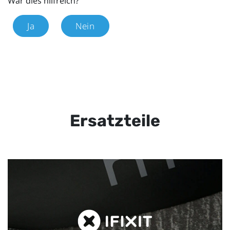
War dies hilfreich?
Ja
Nein
Ersatzteile