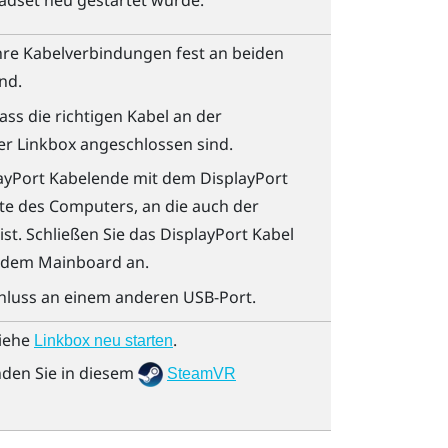
eadset neu gestartet wurde.
 Ihre Kabelverbindungen fest an beiden
nd.
ass die richtigen Kabel an der
er Linkbox angeschlossen sind.
ayPort
Kabelende mit dem
DisplayPort
te des Computers, an die auch der
st. Schließen Sie das
DisplayPort
Kabel
f dem Mainboard an.
hluss an einem anderen USB-Port.
siehe
.
Linkbox neu starten
nden Sie in diesem
SteamVR