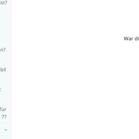
ist?
War di
en?
bil
.
für
 7?