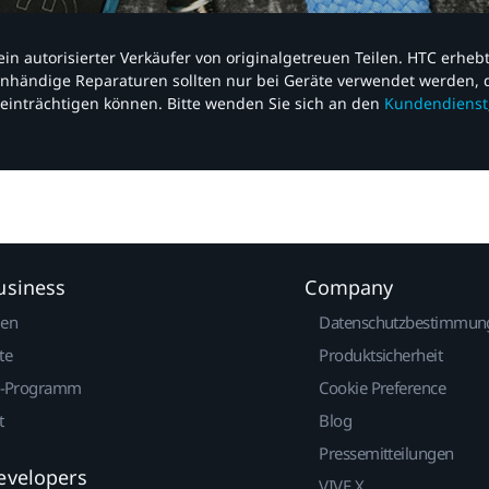
nd ein autorisierter Verkäufer von originalgetreuen Teilen. HTC erhe
nhändige Reparaturen sollten nur bei Geräte verwendet werden, d
einträchtigen können. Bitte wenden Sie sich an den
Kundendienst
usiness
Company
gen
Datenschutzbestimmun
te
Produktsicherheit
r-Programm
Cookie Preference
t
Blog
Pressemitteilungen
evelopers
VIVE X