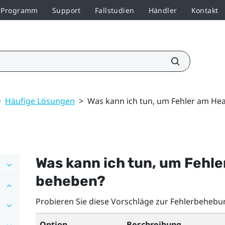
r-Programm
Support
Fallstudien
Händler
Kontakt
>
Häufige Lösungen
>
Was kann ich tun, um Fehler am He
Was kann ich tun, um Fehl
beheben?
Probieren Sie diese Vorschläge zur Fehlerbehebu
Option
Beschreibung