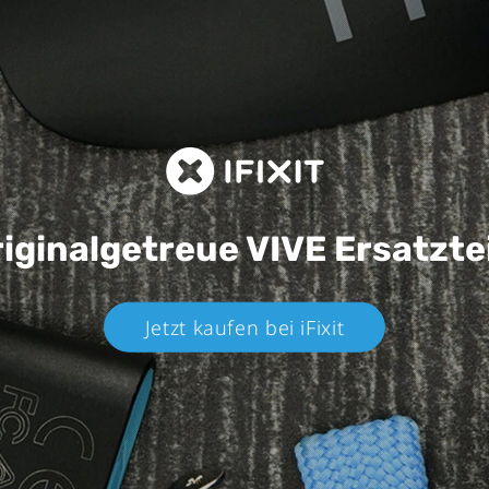
iginalgetreue VIVE
Ersatzte
Jetzt kaufen bei iFixit​