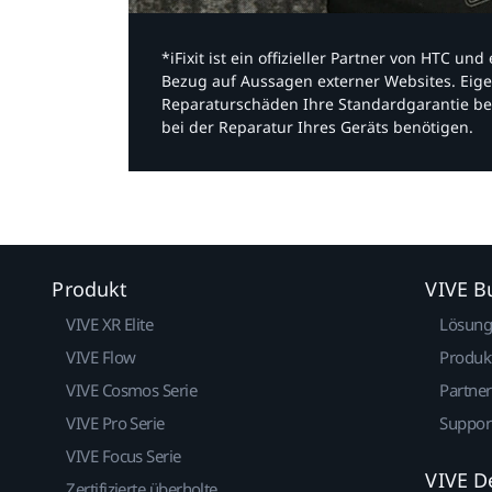
*iFixit ist ein offizieller Partner von HTC u
Bezug auf Aussagen externer Websites. Eige
Reparaturschäden Ihre Standardgarantie be
bei der Reparatur Ihres Geräts benötigen.​
Produkt
VIVE B
VIVE XR Elite
Lösun
VIVE Flow
Produk
VIVE Cosmos Serie
Partne
VIVE Pro Serie
Suppor
VIVE Focus Serie
VIVE D
Zertifizierte überholte