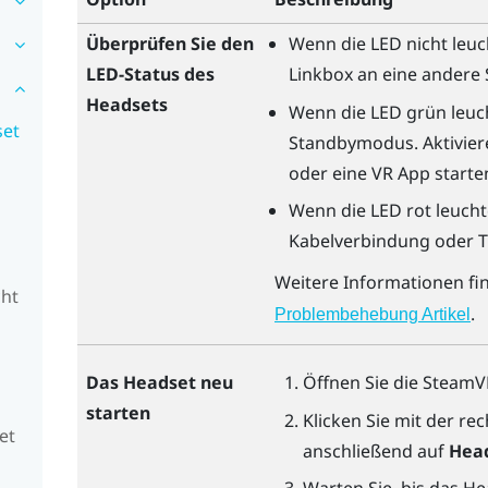
Überprüfen Sie den
Wenn die LED nicht leuc
LED-Status des
Linkbox an eine andere 
Headsets
Wenn die LED grün leuch
set
Standbymodus. Aktivier
oder eine VR App starte
Wenn die LED rot leuchte
Kabelverbindung oder Tr
Weitere Informationen fi
cht
.
Problembehebung Artikel
Das Headset neu
Öffnen Sie die
SteamV
starten
Klicken Sie mit der r
et
anschließend auf
Head