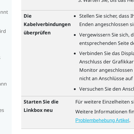
Warten Sie, bis das H
annt
Die
Stellen Sie sicher, dass
Kabelverbindungen
Enden angeschlossen si
ird
überprüfen
Vergewissern Sie sich, d
s
entsprechenden Seite d
Verbinden Sie das
Displ
s
Anschluss der Grafikkar
Monitor angeschlossen i
nicht an Anschlüsse au
ann
Versuchen Sie den Ansc
Starten Sie die
Für weitere Einzelheiten 
es
Linkbox neu
Weitere Informationen fi
.
Problembehebung Artikel