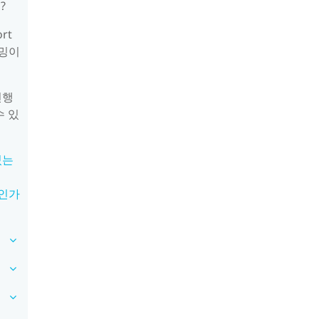
?
rt
리밍이
진행
수 있
있는
엇인가