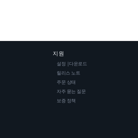
지원
설정 |다운로드
릴리스 노트
주문 상태
자주 묻는 질문
보증 정책