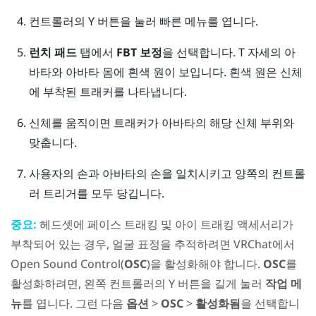
컨트롤러의
Y 버튼
을 눌러 빠른 메뉴를 엽니다.
런치 패드
탭에서
FBT 보정
을 선택합니다.
T 자세의 아
바타와 아바타 몸에 흰색 원이 보입니다. 흰색 원은 신체
에 부착된 트래커를 나타냅니다.
신체를 움직이면 트래커가 아바타의 해당 신체 부위와
맞춥니다.
사용자의 손과 아바타의 손을 일치시키고 양쪽의 컨트롤
러 트리거를 모두 당깁니다.
중요:
헤드셋에 페이스 트래킹 및 아이 트래킹 액세서리가
부착되어 있는 경우, 얼굴 표정을 추적하려면
VRChat
에서
Open Sound Control(
OSC
)을 활성화해야 합니다.
OSC
를
활성화하려면, 왼쪽 컨트롤러의
Y
버튼을 길게 눌러
작업 메
뉴
를 엽니다. 그런 다음
옵션
>
OSC
>
활성화됨
을 선택합니