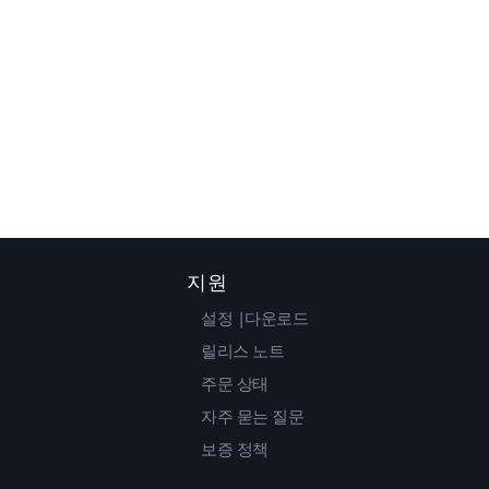
지원
설정 |다운로드
릴리스 노트
주문 상태
자주 묻는 질문
보증 정책