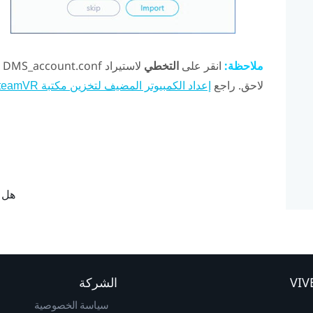
ملاحظة:
انقر على
التخطي
لاستيراد DMS_account.conf باستخدام
لاحق. راجع
إعداد الكمبيوتر المضيف لتخزين مكتبة SteamVR
هل ك
الشركة
سياسة الخصوصية