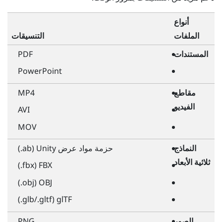
أنواع
الملفات
التنسيقات
المستندات
PDF
PowerPoint
مقاطع
MP4
الفيديو
AVI
MOV
النماذج
حزمة مواد عرض Unity ‏(ab.)
ثلاثية الأبعاد
FBX ‏(fbx.)
OBJ ‏(obj.)
glTF ‏(gltf./‏glb.)
الصور
PNG