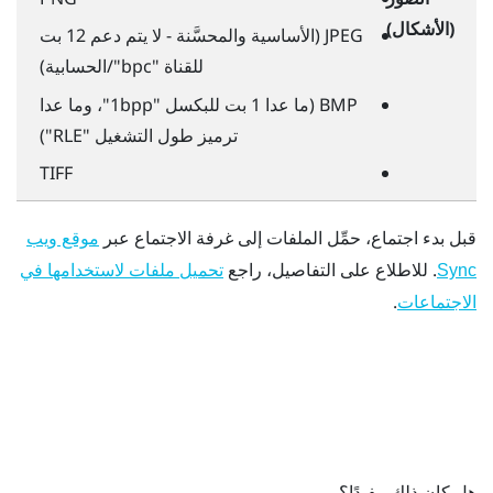
(الأشكال)
JPEG (الأساسية والمحسَّنة - لا يتم دعم 12 بت
للقناة "‍bpc"‍/الحسابية)
BMP (ما عدا 1 بت للبكسل "‍1bpp"‍، وما عدا
ترميز طول التشغيل "‍RLE"‍)
TIFF
قبل بدء اجتماع، حمِّل الملفات إلى غرفة الاجتماع عبر
موقع ويب
. للاطلاع على التفاصيل، راجع
Sync
تحميل ملفات لاستخدامها في
.
الاجتماعات
هل كان ذلك مفيدًا؟