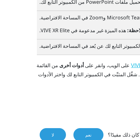
حميل ملفات
PowerPoint
من الكمبيوتر التابع لك.
Microsoft Te
و
Zoom
في المساحة الافتراضية.
احظة:
هذه الميزة غير مدعومة في
VIVE XR Elite
.
كمبيوتر التابع لك عن بُعد في المساحة الافتراضية.
على الويب، وانقر على
أدوات أخرى
من القائمة
. شغِّل المثبِّت في الكمبيوتر التابع لك واختر الأدوات
ان ذلك مفيدًا؟
نعم
لا