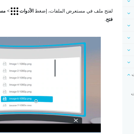
لفتح ملف في مستعرض الملفات، إضغط
الأدوات
>
مست
فتح
.
رات
رات