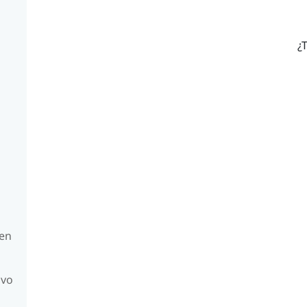
¿T
 en
ivo