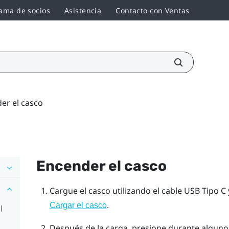
ama de socios
Asistencia
Contacto con Ventas
er el casco
Encender el casco
Cargue el casco utilizando el cable
USB Tipo C
.
Cargar el casco
l
Después de la carga, presione durante algun