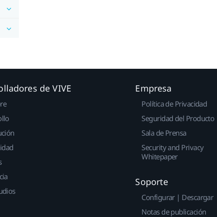
olladores de VIVE
Empresa
re
Política de Privacidad
llo
Seguridad del Producto
ución
Sala de Prensa
idad
Security and Privacy
Whitepaper
s
cia
Soporte
udios
Configurar | Descargar
Notas de publicación