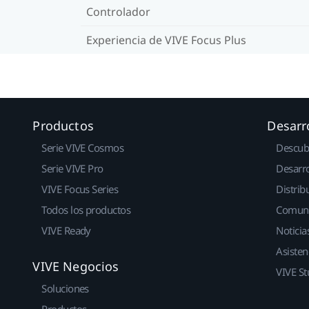
Controlador
Experiencia de VIVE Focus Plus
Productos
Desarr
Serie VIVE Cosmos
Descub
Serie VIVE Pro
Desarro
VIVE Focus Series
Distrib
Todos los productos
Comun
VIVE Ready
Noticia
Asisten
VIVE Negocios
VIVE St
Soluciones
Productos