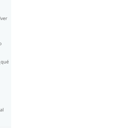
lver
o
¿qué
al