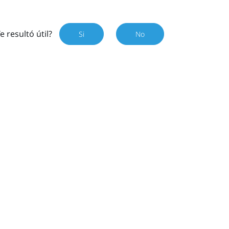
e resultó útil?
Si
No