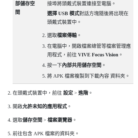
部儲存空
接埠將頭戴式裝置連接至電腦。
間
選擇 USB 模式
對話方塊隨後將出現在
頭戴式裝置中。
選取
檔案傳輸
。
在電腦中，開啟
檔案總管
等檔案管理應
用程式，前往
VIVE Focus Vision
。
按一下
內部共用儲存空間
。
將 APK 檔案複製到
下載內容
資料夾。
在頭戴式裝置中，前往
設定
>
進階
。
開啟
允許未知的應用程式
。
選取
儲存空間
>
檔案瀏覽器
。
前往包含 APK 檔案的資料夾。