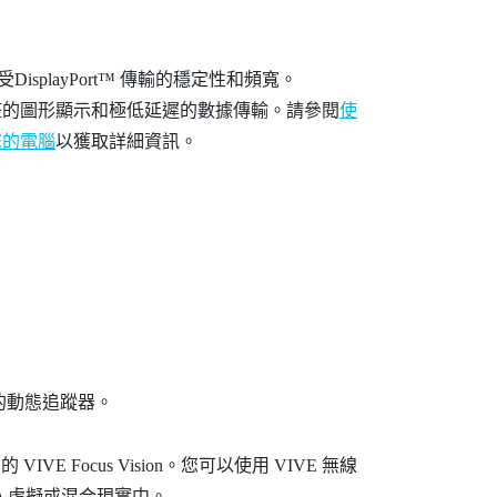
受
DisplayPort™
傳輸的穩定性和頻寬。
整的圖形顯示和極低延遲的數據傳輸。請參閱
使
到您的電腦
以獲取詳細資訊。
的動態追蹤器。
您的
VIVE Focus Vision
。您可以使用
VIVE 無線
帶入虛擬或混合現實中。