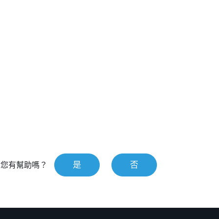
是
否
對您有幫助嗎？