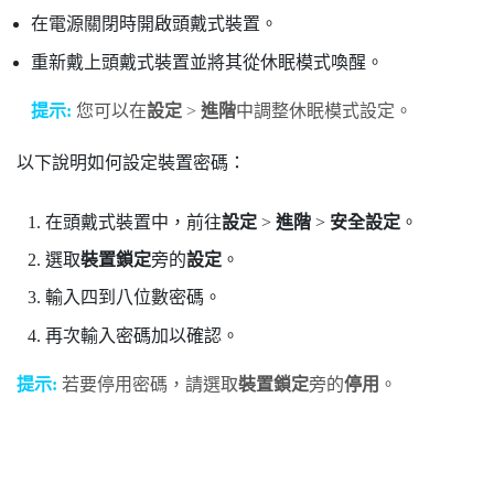
在電源關閉時開啟頭戴式裝置。
重新戴上頭戴式裝置並將其從休眠模式喚醒。
提示:
您可以在
設定
>
進階
中調整休眠模式設定。
以下說明如何設定裝置密碼：
在頭戴式裝置中，前往
設定
>
進階
>
安全設定
。
選取
裝置鎖定
旁的
設定
。
輸入四到八位數密碼。
再次輸入密碼加以確認。
提示:
若要停用密碼，請選取
裝置鎖定
旁的
停用
。