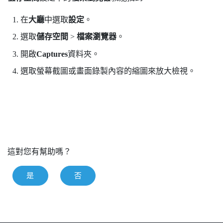
在
大廳
中選取
設定
。
選取
儲存空間
>
檔案瀏覽器
。
開啟
Captures
資料夾。
選取螢幕截圖或畫面錄製內容的縮圖來放大檢視。
這對您有幫助嗎？
是
否