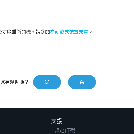
後才能重新開機。請參閱
為頭戴式裝置充電
。
是
否
對您有幫助嗎？
支援
設定 | 下載