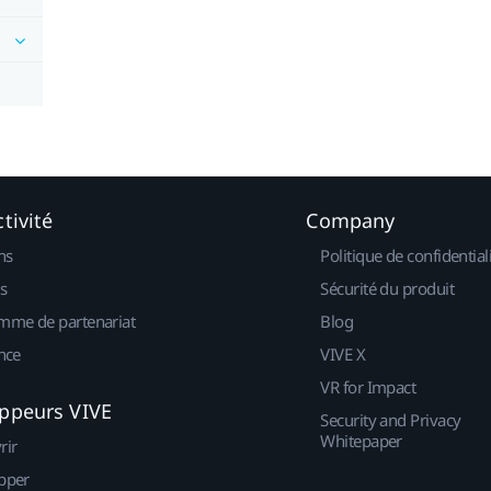
tivité
Company
ns
Politique de confidential
s
Sécurité du produit
mme de partenariat
Blog
nce
VIVE X
VR for Impact
ppeurs VIVE
Security and Privacy
Whitepaper
rir
pper