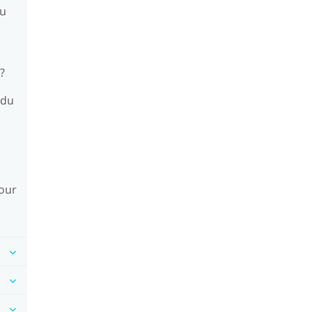
du
?
 du
jour