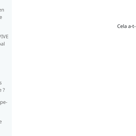
en
e
Cela a-t-
VIVE
pal
s
e ?
ype-
e