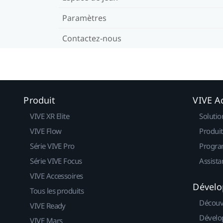
Paramètres
Contactez-nous
Produit
VIVE Ac
VIVE XR Elite
Solutio
VIVE Flow
Produit
Série VIVE Pro
Progra
Série VIVE Focus
Assista
VIVE Accessoires
Dévelo
Tous les produits
Découv
VIVE Ready
Dévelo
VIVE Mars