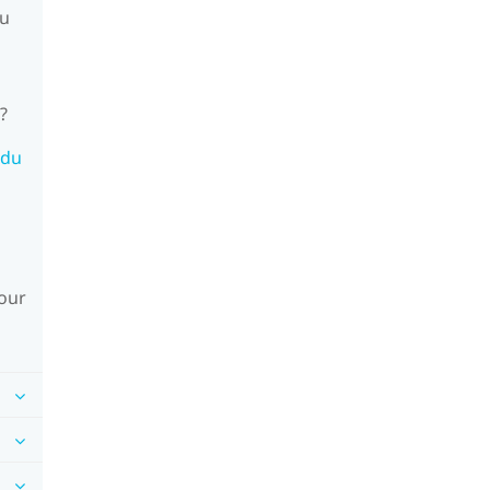
du
?
 du
jour