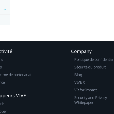
tivité
Company
ns
Politique de confidential
s
Sécurité du produit
mme de partenariat
Blog
nce
VIVE X
VR for Impact
ppeurs VIVE
Security and Privacy
Whitepaper
rir
pper