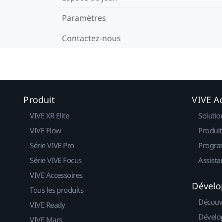
Paramètres
Contactez-nous
Produit
VIVE Ac
VIVE XR Elite
Solutio
VIVE Flow
Produit
Série VIVE Pro
Progra
Série VIVE Focus
Assista
VIVE Accessoires
Dévelo
Tous les produits
Découv
VIVE Ready
Dévelo
VIVE Mars