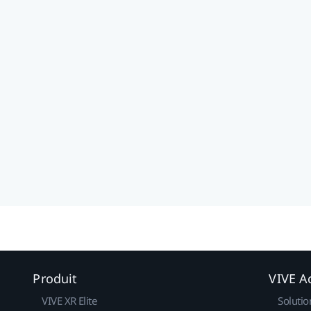
Produit
VIVE Ac
VIVE XR Elite
Solutio