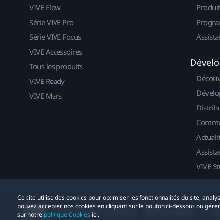
VIVE Flow
Produit
Série VIVE Pro
Progra
Série VIVE Focus
Assista
VIVE Accessoires
Dévelo
Tous les produits
Découv
VIVE Ready
Dévelo
VIVE Mars
Distrib
Commu
Actuali
Assista
VIVE St
Ce site utilise des cookies pour optimiser les fonctionnalités du site, anal
pouvez accepter nos cookies en cliquant sur le bouton ci-dessous ou gére
© 2011-2026 HTC Corporation
Mentions Légales
Co
sur notre
politique Cookies
ici.