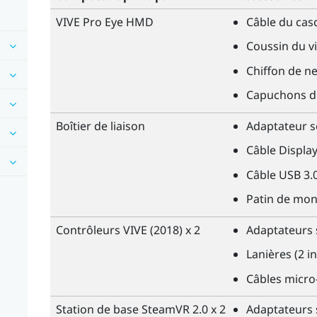
VIVE Pro Eye HMD
Câble du casq
Coussin du vi
Chiffon de n
Capuchons de
Boîtier de liaison
Adaptateur s
Câble
Displa
Câble USB 3.
Patin de mo
Contrôleurs
VIVE
(2018) x 2
Adaptateurs 
Lanières (2 in
Câbles micro
Station de base
SteamVR
2.0 x 2
Adaptateurs 