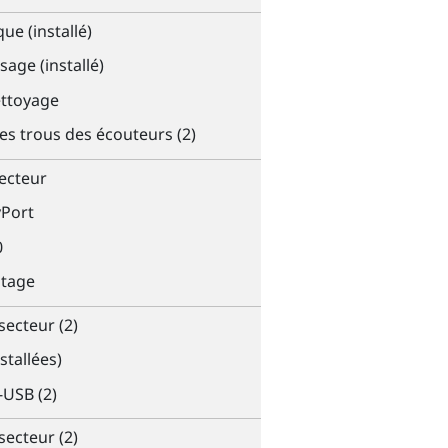
ue (installé)
sage (installé)
ettoyage
s trous des écouteurs (2)
ecteur
yPort
0
ntage
secteur (2)
stallées)
-USB (2)
secteur (2)