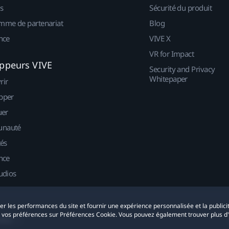
s
Sécurité du produit
mme de partenariat
Blog
nce
VIVE X
VR for Impact
ppeurs VIVE
Security and Privacy
Whitepaper
rir
pper
uer
nauté
tés
nce
udios
yser les performances du site et fournir une expérience personnalisée et la publici
r vos préférences sur Préférences Cookie. Vous pouvez également trouver plus d
okies