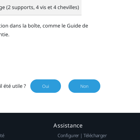
e (2 supports, 4 vis et 4 chevilles)
ion dans la boîte, comme le Guide de
ntie.
il été utile ?
Oui
Non
Assistance
ité
Configurer | Télécharger