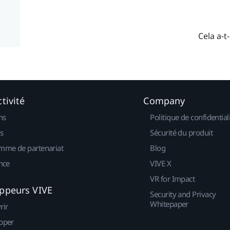
Cela a-t-
tivité
Company
ns
Politique de confidential
s
Sécurité du produit
mme de partenariat
Blog
nce
VIVE X
VR for Impact
ppeurs VIVE
Security and Privacy
Whitepaper
rir
pper