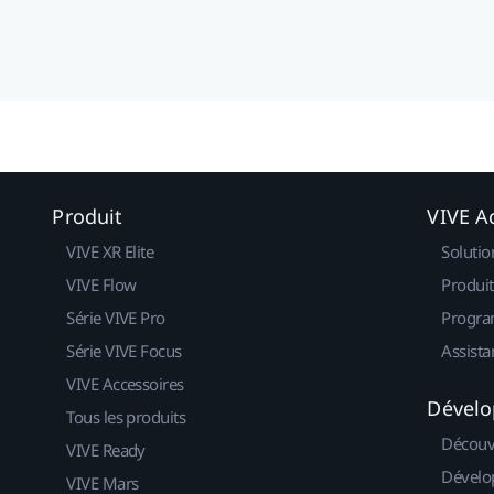
Produit
VIVE Ac
VIVE XR Elite
Solutio
VIVE Flow
Produit
Série VIVE Pro
Progra
Série VIVE Focus
Assista
VIVE Accessoires
Dévelo
Tous les produits
Découv
VIVE Ready
Dévelo
VIVE Mars