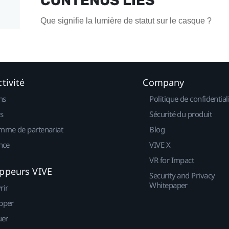
CONTENUS LIÉS
Que signifie la lumière de statut sur le casque ?
tivité
Company
ns
Politique de confidential
s
Sécurité du produit
mme de partenariat
Blog
nce
VIVE X
VR for Impact
ppeurs VIVE
Security and Privacy
Whitepaper
rir
pper
uer