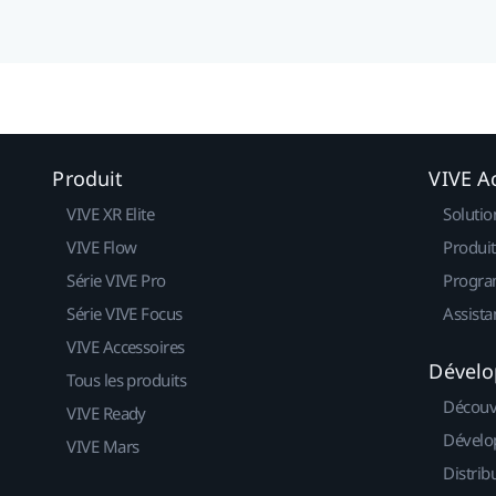
Produit
VIVE Ac
VIVE XR Elite
Solutio
VIVE Flow
Produit
Série VIVE Pro
Progra
Série VIVE Focus
Assista
VIVE Accessoires
Dévelo
Tous les produits
Découv
VIVE Ready
Dévelo
VIVE Mars
Distrib